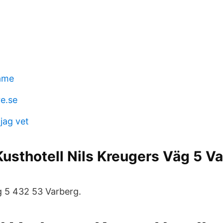
ame
re.se
 jag vet
usthotell Nils Kreugers Väg 5 Va
g 5 432 53 Varberg.