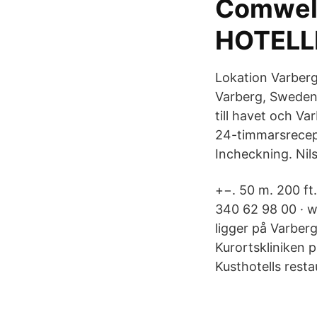
Comwell
HOTELL
Lokation Varberg
Varberg, Sweden.
till havet och Va
24-timmarsrecept
Incheckning. Nil
+−. 50 m. 200 ft
340 62 98 00 · w
ligger på Varberg
Kurortskliniken 
Kusthotells resta