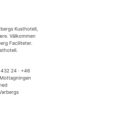
bergs Kusthotell,
 here. Välkommen
rg Faciliteter.
thotell.
, 432 24 · +46
. Mottagningen
 med
 Varbergs
.