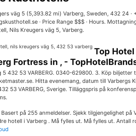
ugers väg 5 (5,393.82 mi) Varberg, Sweden, 432 24 ·
skusthotell.se · Price Range $$$ · Hours. Mottagning
ll, Nils Kreugers väg 5, Varberg.
Top Hotel
rg Fortress in , - TopHotelBrand
g 5 432 53 VARBERG. 0340-629800. 3. Köp biljetter ti
ketmaster.se. Hitta evenemang, datum till Varbergs Ku
432 53 VARBERG, Sverige. Tilläggspris på konferens
ms.
5 Basert på 255 anmeldelser. Sjekk tilgjengelighet på
e hotell i Varberg . Må fylles ut. Må fylles ut. Antall 
loud