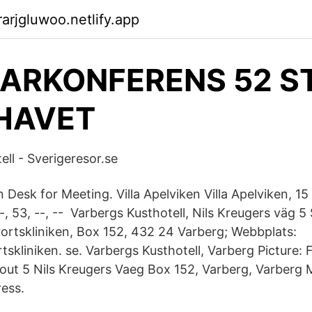
arjgluwoo.netlify.app
ARKONFERENS 52 S
HAVET
ll - Sverigeresor.se
 Desk for Meeting. Villa Apelviken Villa Apelviken, 15 
--, 53, --, -- Varbergs Kusthotell, Nils Kreugers väg 
urortskliniken, Box 152, 432 24 Varberg; Webbplats:
skliniken. se. Varbergs Kusthotell, Varberg Picture: 
ut 5 Nils Kreugers Vaeg Box 152, Varberg, Varberg M
ess.