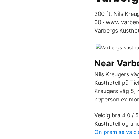
200 ft. Nils Kre
00 · www.varberg
Varbergs Kusthote
Near Varbe
Nils Kreugers vä
Kusthotell på Tic
Kreugers väg 5, 
kr/person ex mo
Veldig bra 4.0 / 
Kusthotell og andr
On premise vs c