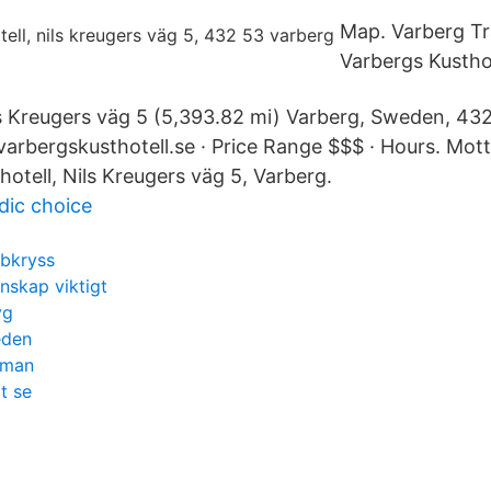
Map. Varberg T
Varbergs Kustho
ls Kreugers väg 5 (5,393.82 mi) Varberg, Sweden, 43
arbergskusthotell.se · Price Range $$$ · Hours. Mot
otell, Nils Kreugers väg 5, Varberg.
dic choice
bbkryss
nskap viktigt
yg
eden
dman
t se