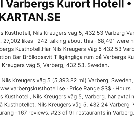
 Varbergs Kurort Hotell •
KARTAN.SE
s Kusthotell, Nils Kreugers väg 5, 432 53 Varberg Var
 27,002 likes · 242 talking about this · 68,491 were
rbergs Kusthotell.Här Nils Kreugers Väg 5 432 53 Varbe
ion Bar Bröllopssvit Tillgängliga rum på Varbergs Kus
s Kreugers väg 5, Varberg, 432 53, Sweden.
. Nils Kreugers väg 5 (5,393.82 mi) Varberg, Sweden
ww.varbergskusthotell.se · Price Range $$$ · Hours
s Kusthotell, Nils Kreugers väg 5, Varberg. har avtal
på Kusthotellet, Nils Kreugers väg 5, 432 24 Varberg
urang · 167 reviews. #23 of 91 restaurants in Varberg