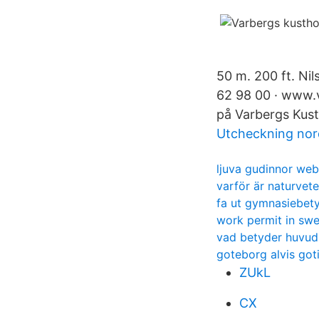
50 m. 200 ft. Ni
62 98 00 · www.v
på Varbergs Kusth
Utcheckning nor
ljuva gudinnor we
varför är naturvete
fa ut gymnasiebet
work permit in sw
vad betyder huvu
goteborg alvis goti
ZUkL
CX