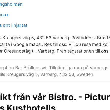
ungsholmen
 coax
 ont i hjartat
s Kreugers väg 5, 432 53 Varberg. Postadress: Box 1
ta i Google maps.. Res till oss. Vill du resa med kollek
ler Öresundståg till Varberg. Från tågstationen till oss
ption Bar Bröllopssvit Tillgängliga rum på Varbergs 
ils Kreugers väg 5, Varberg, 432 53, Sweden.
kt från vår Bistro. - Pictur
s Kusthotells