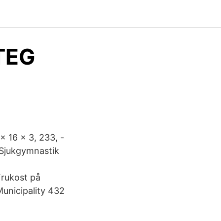
TEG
x 16 x 3, 233, -
5 Sjukgymnastik
Frukost på
unicipality 432