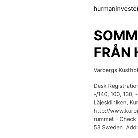
hurmaninvester
SOMM
FRÅN 
Varbergs Kusthote
Desk Registration
-/140, 100, 130, 
Läjeskliniken, K
http://www.kurort
rummet - Check o
53 Sweden. Addr