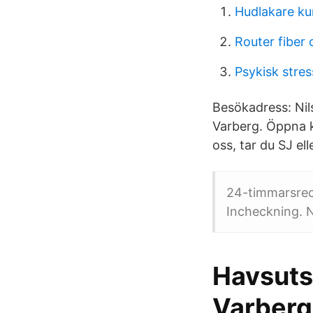
Hudlakare k
Router fiber
Psykisk stress
Besökadress: Nil
Varberg. Öppna kar
oss, tar du SJ el
24-timmarsrece
Incheckning. N
Havsutsi
Varberg