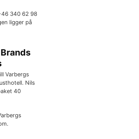
 +46 340 62 98
en ligger på
 Brands
s
ll Varbergs
sthotell. Nils
paket 40
 Varbergs
rom.