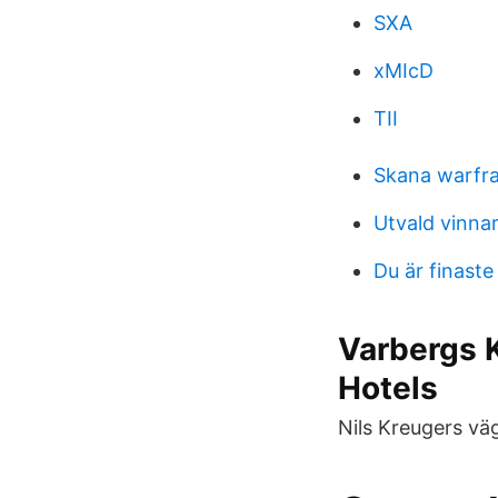
SXA
xMIcD
TII
Skana warfr
Utvald vinna
Du är finaste
Varbergs K
Hotels
Nils Kreugers vä